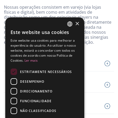
Apresentações
Cobertura de Analistas
Mailing RI
Nossas operações consistem em varejo (via lojas
Planilha de Fundamentos
Calendário de Eventos
físicas e digital), bem como em atividades de
distribuição como um dos principais players na
Contato
×
compra de bens eletrônicos de consumo diretamente
de fabricantes. Nossa estratégia está baseada na
Cadastre-se no Mailing
Este website usa cookies
manutenção do crescimento acelerado dos nossos
PORTUGUESE
canais de varejo e no aprofundamento das sinergias
Investor Day
Este website usa cookies para melhorar a
© ALLIED
Powered by MZ
existentes entre estes canais e a distribuição.
ENGLISH
experiência do usuário. Ao utilizar o nosso
website, estará a concordar com todos os
cookies de acordo com nossa Política de
Cookies.
Ler mais
VAREJO FÍSICO
ESTRITAMENTE NECESSÁRIOS
DESEMPENHO
VAREJO DIGITAL
DIRECIONAMENTO
FUNCIONALIDADE
DISTRIBUIÇÃO
NÃO CLASSIFICADOS